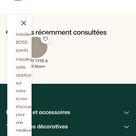
fermer
Couleurs récemment consultées
Installer
BOSS
paints
Installez
AS 07 TYPE A
Soft Storm
cette
application
sur
votre
écran
d'accueil
Peintures et accessoires
pour
une
Techniques décoratives
meilleure