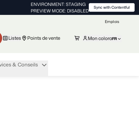
ENVIRONMENT: STAGING
Sync with Contentful
PREVIEW MODE: DISABLED
Emplois
Listes
Points de vente
Mon colora
FR
vices & Conseils