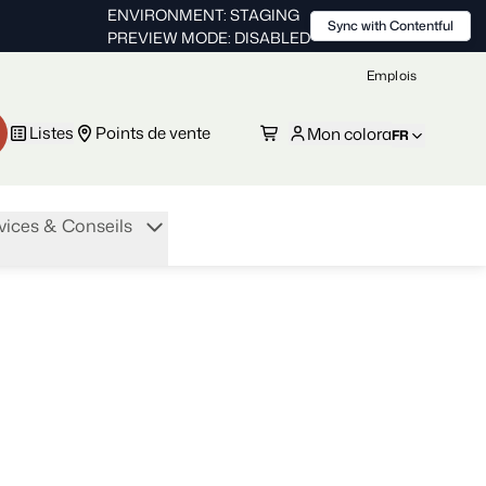
ENVIRONMENT: STAGING
Sync with Contentful
PREVIEW MODE: DISABLED
Emplois
Listes
Points de vente
Mon colora
FR
vices & Conseils