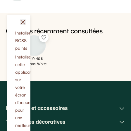
fermer
Couleurs récemment consultées
Installer
BOSS
paints
Installez
BT 10-40 K
Origami White
cette
application
sur
votre
écran
d'accueil
Peintures et accessoires
pour
une
Techniques décoratives
meilleure