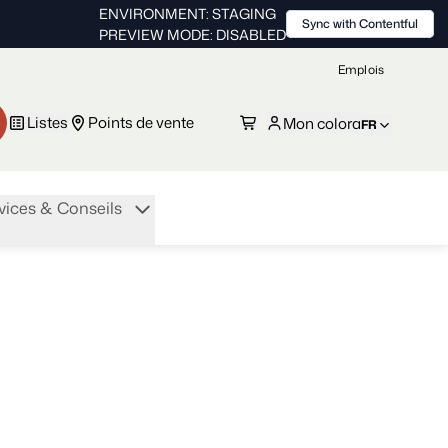
ENVIRONMENT: STAGING
Sync with Contentful
PREVIEW MODE: DISABLED
Emplois
Listes
Points de vente
Mon colora
FR
vices & Conseils