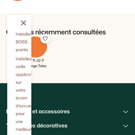
fermer
Couleurs récemment consultées
Installer
BOSS
paints
Installez
BT 11-32 P
Orange Tales
cette
application
sur
votre
écran
d'accueil
Peintures et accessoires
pour
une
Techniques décoratives
meilleure