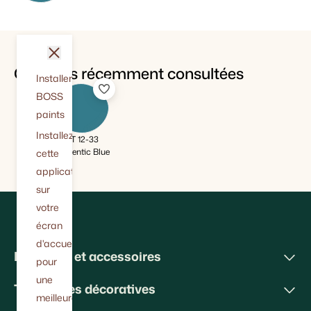
fermer
Couleurs récemment consultées
Installer
BOSS
paints
Installez
BT 12-33
Authentic Blue
cette
application
sur
votre
écran
d'accueil
Peintures et accessoires
pour
une
Techniques décoratives
meilleure