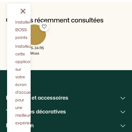
fermer
Couleurs récemment consultées
Installer
BOSS
paints
Installez
BT 5-34 R5
Moss
cette
application
sur
votre
écran
d'accueil
Peintures et accessoires
pour
une
Techniques décoratives
meilleure
expérience.
Inspiration