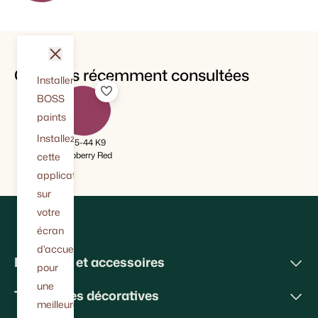
fermer
Couleurs récemment consultées
Installer
BOSS
paints
Installez
BT 5-44 K9
Raspberry Red
cette
application
sur
votre
écran
d'accueil
Peintures et accessoires
pour
une
Techniques décoratives
meilleure