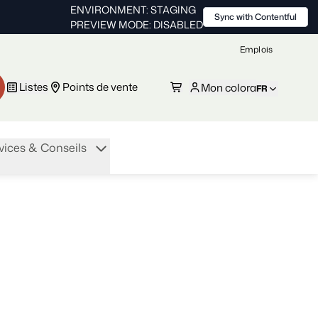
ENVIRONMENT: STAGING
Sync with Contentful
PREVIEW MODE: DISABLED
Emplois
Listes
Points de vente
Mon colora
FR
vices & Conseils