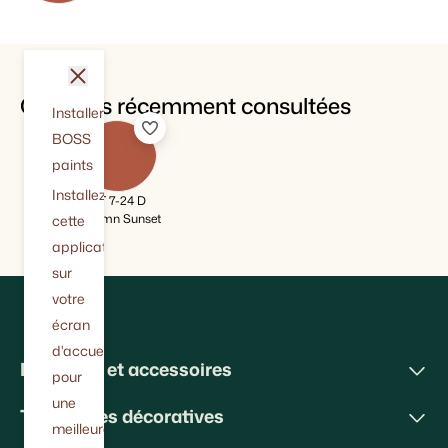
fermer
Couleurs récemment consultées
Installer
BOSS
paints
Installez
BT 7-24 D
Autumn Sunset
cette
application
sur
votre
écran
d'accueil
Peintures et accessoires
pour
une
Techniques décoratives
meilleure