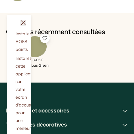
fermer
Couleurs récemment consultées
Installer
BOSS
paints
Installez
BT 8-05 F
Delicious Green
cette
application
sur
votre
écran
d'accueil
Peintures et accessoires
pour
une
Techniques décoratives
meilleure