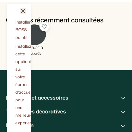
fermer
Couleurs récemment consultées
Installer
BOSS
paints
Installez
BT 9-32 D
Subway
cette
application
sur
votre
écran
d'accueil
Peintures et accessoires
pour
une
Techniques décoratives
meilleure
expérience.
Inspiration