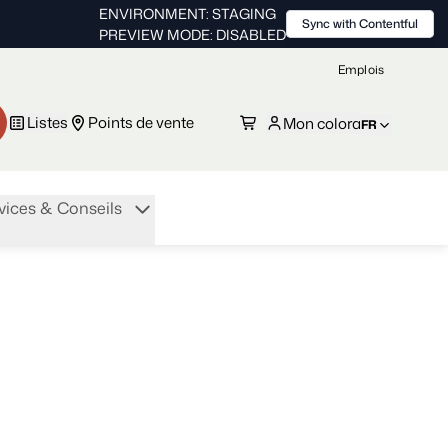
ENVIRONMENT: STAGING
Sync with Contentful
PREVIEW MODE: DISABLED
Emplois
Listes
Points de vente
Mon colora
FR
vices & Conseils