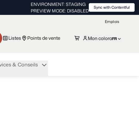
ENVIRONMENT: STAGING
Sync with Contentful
PREVIEW MODE: DISABLED
Emplois
Listes
Points de vente
Mon colora
FR
vices & Conseils