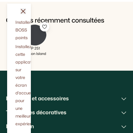
fermer
Couleurs récemment consultées
Installer
BOSS
paints
Installez
IP 251
Nelson Island
cette
application
sur
votre
écran
d'accueil
Peintures et accessoires
pour
une
Techniques décoratives
meilleure
expérience.
Inspiration