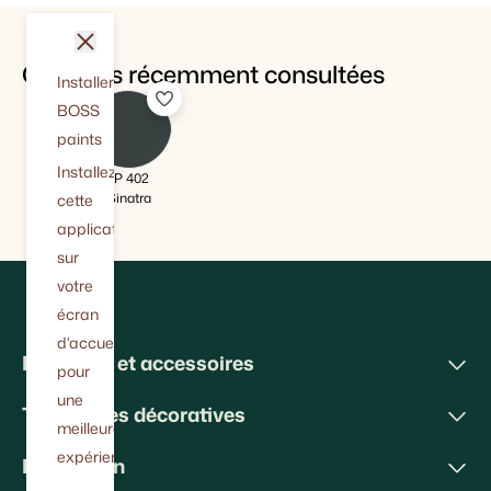
fermer
Couleurs récemment consultées
Installer
BOSS
paints
Installez
IP 402
Sinatra
cette
application
sur
votre
écran
d'accueil
Peintures et accessoires
pour
une
Techniques décoratives
meilleure
expérience.
Inspiration