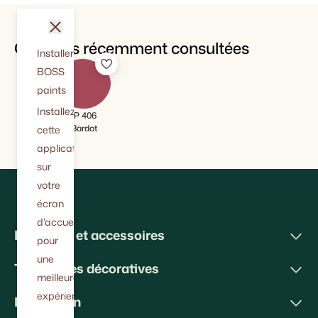
fermer
Couleurs récemment consultées
Installer
BOSS
paints
Installez
IP 406
Bardot
cette
application
sur
votre
écran
d'accueil
Peintures et accessoires
pour
une
Techniques décoratives
meilleure
expérience.
Inspiration