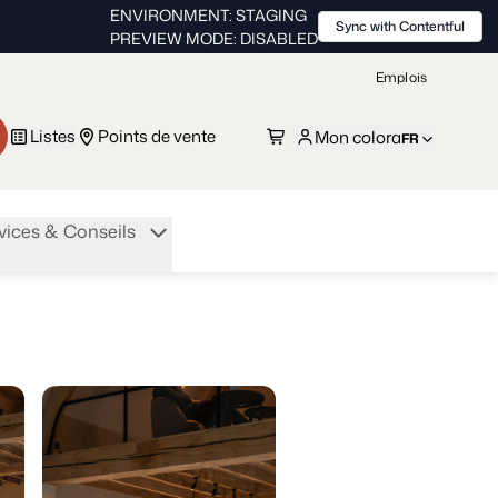
ENVIRONMENT: STAGING
Sync with Contentful
PREVIEW MODE: DISABLED
Emplois
Listes
Points de vente
Mon colora
FR
vices & Conseils