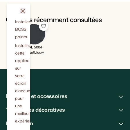
fermer
Couleurs récemment consultées
Installer
BOSS
paints
Installez
RAL 5004
Zwartblauw
cette
application
sur
votre
écran
d'accueil
Peintures et accessoires
pour
une
Techniques décoratives
meilleure
expérience.
Inspiration