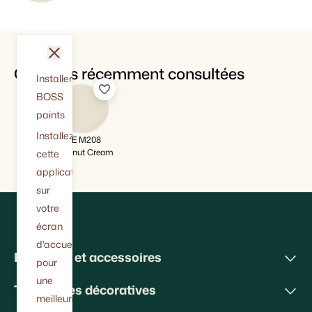
fermer
Couleurs récemment consultées
Installer
BOSS
paints
Installez
WE M208
Hazelnut Cream
cette
application
sur
votre
écran
d'accueil
Peintures et accessoires
pour
une
Techniques décoratives
meilleure