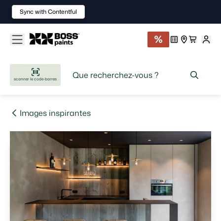
Sync with Contentful
scanner le code-barres
Images inspirantes