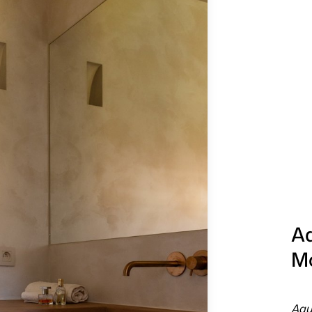
Aq
Mo
Aqu