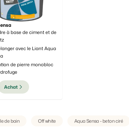
Sensa
re à base de ciment et de
tz
langer avec le Liant Aqua
sa
ation de pierre monobloc
ydrofuge
Achat
le de bain
Off white
Aqua Sensa - beton ciré