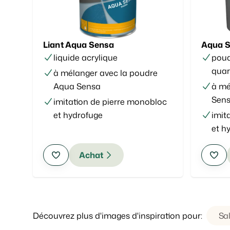
Liant Aqua Sensa
Aqua 
liquide acrylique
poud
quar
à mélanger avec la poudre
Aqua Sensa
à mé
Sen
imitation de pierre monobloc
et hydrofuge
imit
et h
Achat
Découvrez plus d'images d'inspiration pour:
Sal