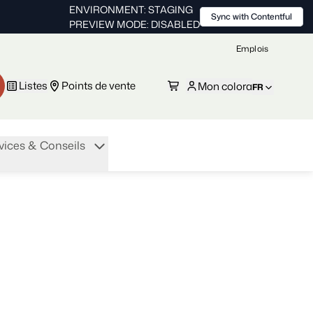
ENVIRONMENT: STAGING
Sync with Contentful
PREVIEW MODE: DISABLED
Emplois
Listes
Points de vente
Mon colora
FR
vices & Conseils