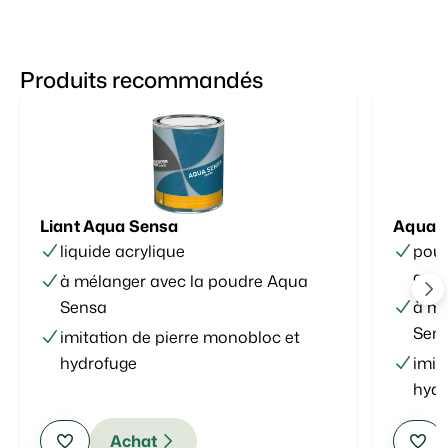
Produits recommandés
Liant Aqua Sensa
Aqua 
liquide acrylique
poud
quar
à mélanger avec la poudre Aqua
Sensa
à mé
Sen
imitation de pierre monobloc et
hydrofuge
imit
hydr
Achat