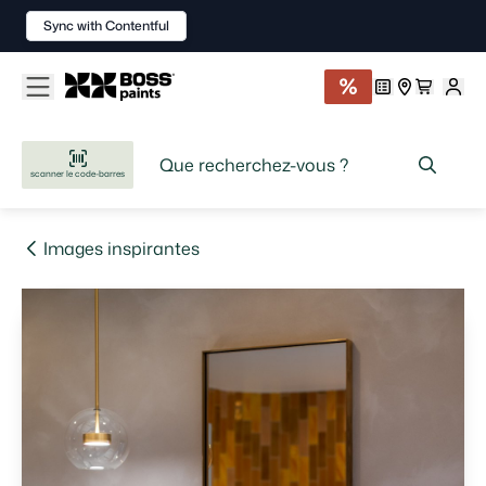
Sync with Contentful
scanner le code-barres
Images inspirantes