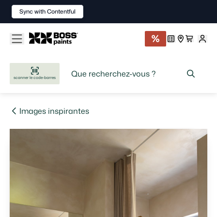
Sync with Contentful
scanner le code-barres
Images inspirantes