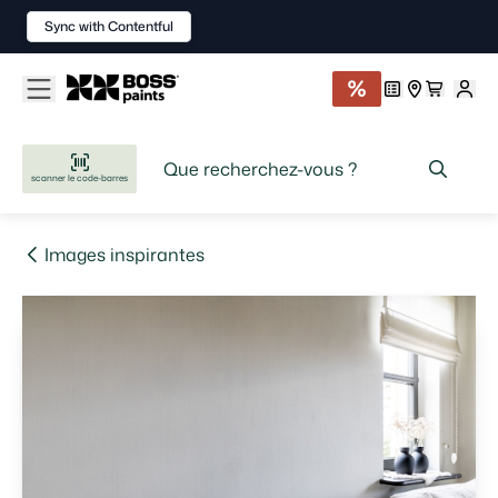
Sync with Contentful
scanner le code-barres
Images inspirantes