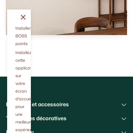
fermer
Installer
BOSS
paints
Installez
cette
application
sur
votre
écran
d'accueil
Peintures et accessoires
pour
une
Techniques décoratives
meilleure
expérience.
Inspiration