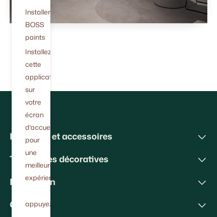
Installer
BOSS
paints
Installez
cette
application
sur
votre
écran
d'accueil
Peintures et accessoires
pour
une
Techniques décoratives
meilleure
expérience.
Inspiration
Conseils
appuyez