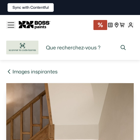
Sync with Contentful
scanner le code-barres
Images inspirantes