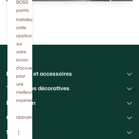
BOSS
paints
Installez
cette
application
sur
votre
écran
d'accueil
Peintures et accessoires
pour
une
Techniques décoratives
meilleure
expérience.
Inspiration
Conseils
appuyez
Soutien