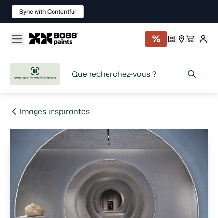
Sync with Contentful
scanner le code-barres
Images inspirantes