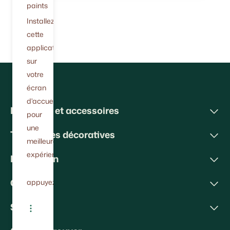
paints
Installez
cette
application
sur
votre
écran
d'accueil
Peintures et accessoires
pour
une
Techniques décoratives
meilleure
expérience.
Inspiration
Conseils
appuyez
Soutien