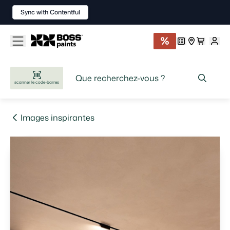
Sync with Contentful
scanner le code-barres
Images inspirantes