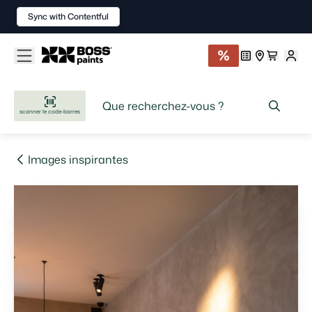
Sync with Contentful
scanner le code-barres
Images inspirantes