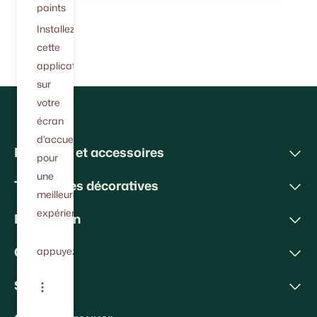
paints
Installez
cette
application
sur
votre
écran
d'accueil
Peintures et accessoires
pour
une
Techniques décoratives
meilleure
expérience.
Inspiration
Conseils
appuyez
Soutien