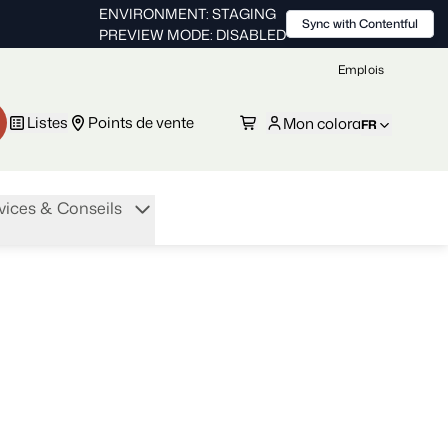
ENVIRONMENT: STAGING
Sync with Contentful
PREVIEW MODE: DISABLED
Emplois
Listes
Points de vente
Mon colora
FR
vices & Conseils