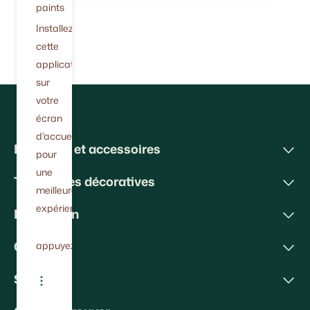
paints
Installez
cette
application
sur
votre
écran
d'accueil
Peintures et accessoires
pour
une
Techniques décoratives
meilleure
expérience.
Inspiration
Conseils
appuyez
Soutien