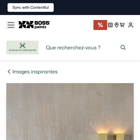
Sync with Contentful
scanner le code-barres
Images inspirantes