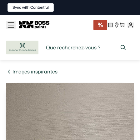
Sync with Contentful
scanner le code-barres
Images inspirantes