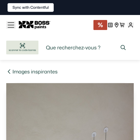
Sync with Contentful
scanner le code-barres
Images inspirantes