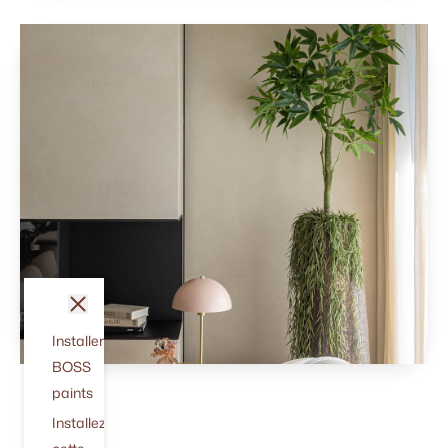
fermer
Installer
BOSS
paints
Installez