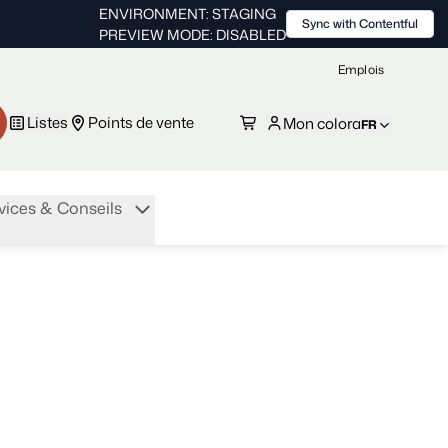
ENVIRONMENT: STAGING
Sync with Contentful
PREVIEW MODE: DISABLED
Emplois
Listes
Points de vente
Mon colora
FR
vices & Conseils