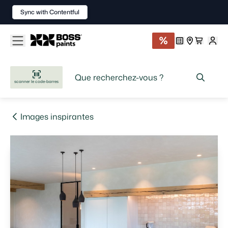
Sync with Contentful
scanner le code-barres
Images inspirantes