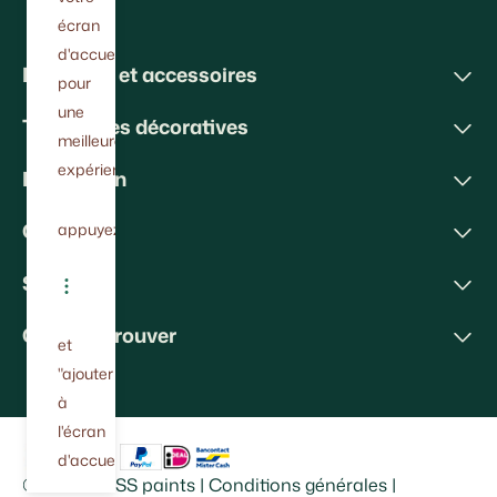
écran
d'accueil
Peintures et accessoires
pour
une
Techniques décoratives
meilleure
expérience.
Inspiration
Conseils
appuyez
Soutien
Où nous trouver
et
"ajouter
à
l'écran
d'accueil"
©
2026
BOSS paints
|
Conditions générales
|