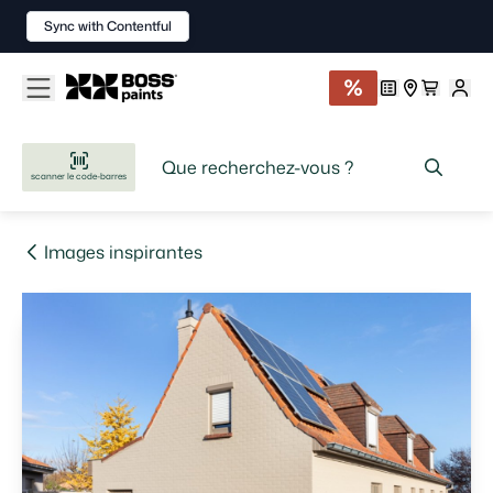
Sync with Contentful
scanner le code-barres
Images inspirantes