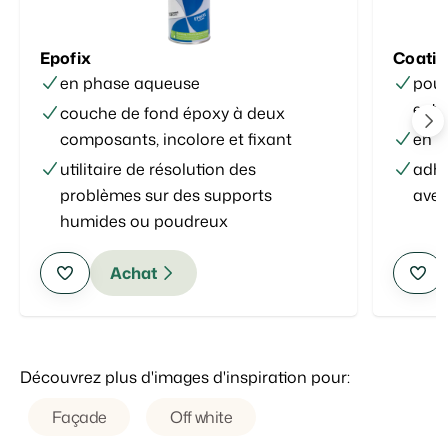
Epofix
Coati
en phase aqueuse
pour
exté
couche de fond époxy à deux
composants, incolore et fixant
en p
utilitaire de résolution des
adhé
problèmes sur des supports
avec
humides ou poudreux
Achat
Découvrez plus d'images d'inspiration pour:
Façade
Off white