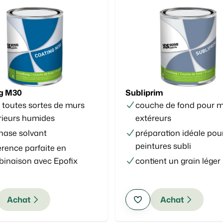
g M30
Subliprim
 toutes sortes de murs
couche de fond pour 
rieurs humides
extéreurs
hase solvant
préparation idéale pour
peintures subli
rence parfaite en
inaison avec Epofix
contient un grain léger
Achat
Achat