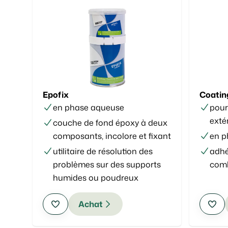
Epofix
Coatin
en phase aqueuse
pour
exté
couche de fond époxy à deux
composants, incolore et fixant
en p
utilitaire de résolution des
adhé
problèmes sur des supports
comb
humides ou poudreux
Achat