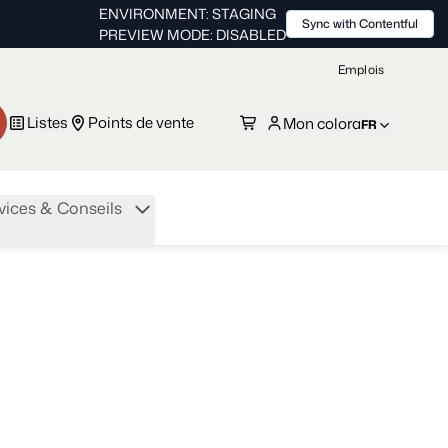
ENVIRONMENT: STAGING
Sync with Contentful
PREVIEW MODE: DISABLED
Emplois
Listes
Points de vente
Mon colora
FR
vices & Conseils