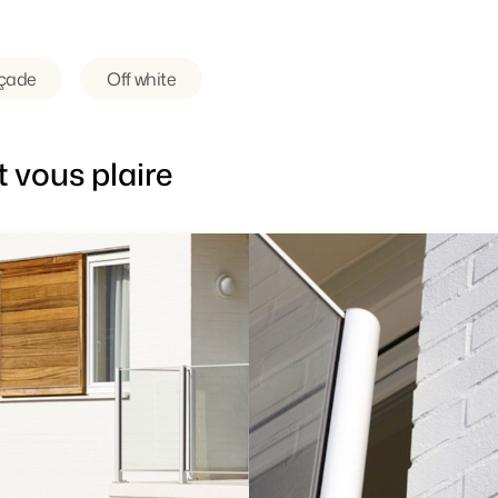
çade
Off white
 vous plaire