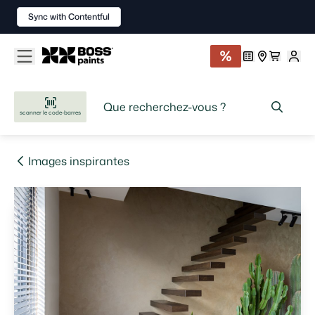
Sync with Contentful
scanner le code-barres
Images inspirantes