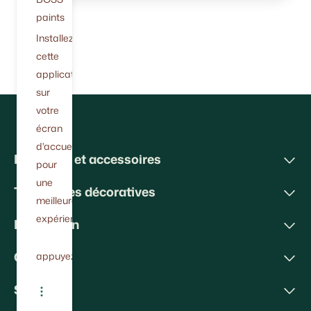
paints
Installez
cette
application
sur
votre
écran
d'accueil
Peintures et accessoires
pour
une
Techniques décoratives
meilleure
expérience.
Inspiration
Conseils
appuyez
Soutien