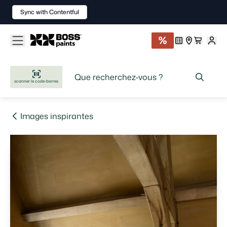
Sync with Contentful
scanner le code-barres
Images inspirantes