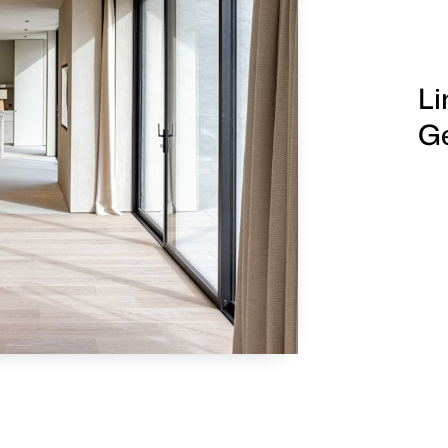
Li
Ge