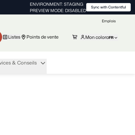
ENVIRONMENT: STAGING
Sync with Contentful
PREVIEW MODE: DISABLED
Emplois
Listes
Points de vente
Mon colora
FR
vices & Conseils