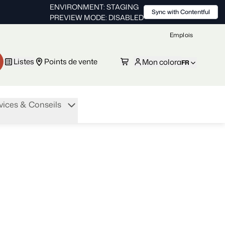
ENVIRONMENT: STAGING
Sync with Contentful
PREVIEW MODE: DISABLED
Emplois
Listes
Points de vente
Mon colora
FR
vices & Conseils