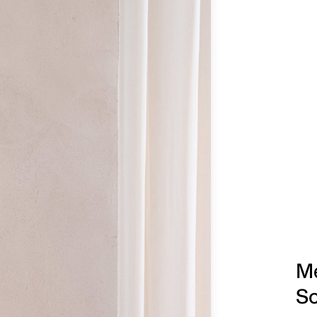
Me
Sc