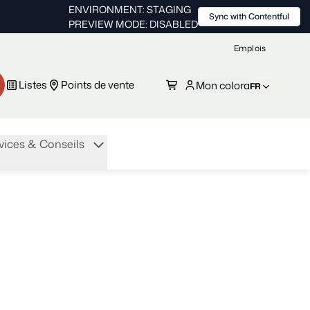
ENVIRONMENT: STAGING
Sync with Contentful
PREVIEW MODE: DISABLED
Emplois
Listes
Points de vente
Mon colora
FR
vices & Conseils