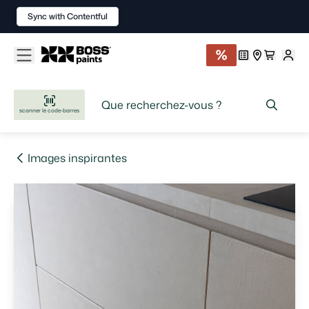
Sync with Contentful
scanner le code-barres
Images inspirantes