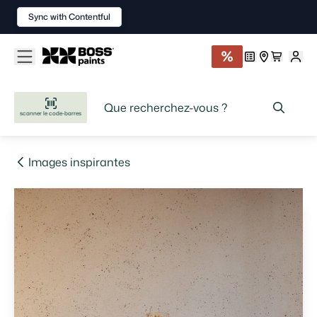
Sync with Contentful
scanner le code-barres
Images inspirantes