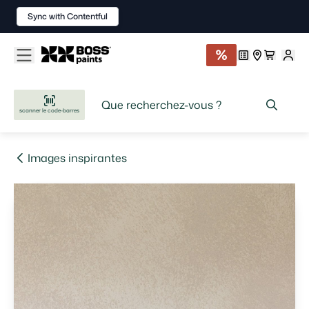
Sync with Contentful
scanner le code-barres
Images inspirantes