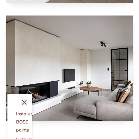
fermer
Installer
BOSS
paints