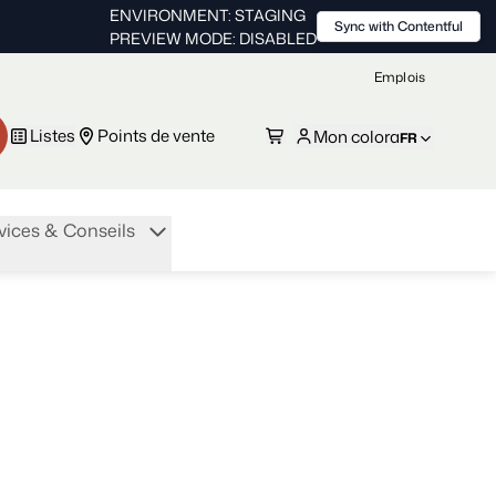
ENVIRONMENT: STAGING
Sync with Contentful
PREVIEW MODE: DISABLED
Emplois
Listes
Points de vente
Mon colora
FR
vices & Conseils