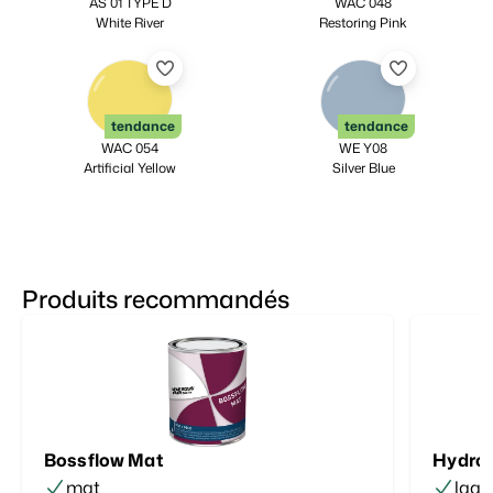
AS 01 TYPE D
WAC 048
White River
Restoring Pink
tendance
tendance
WAC 054
WE Y08
Artificial Yellow
Silver Blue
Produits recommandés
Bossflow Mat
Hydro 
mat
laqu