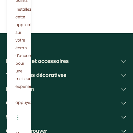
paints
Installez
cette
application
sur
votre
écran
d'accueil
Peintures et accessoires
pour
une
Techniques décoratives
meilleure
expérience.
Inspiration
Conseils
appuyez
Soutien
Où nous trouver