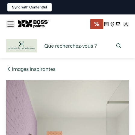
Sync with Contentful
scanner le code-barres
Images inspirantes