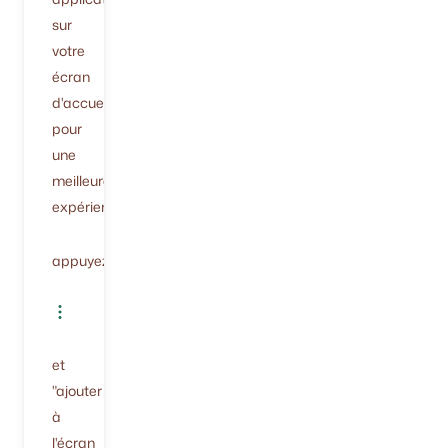
sur
votre
écran
d'accueil
pour
une
meilleure
expérience.
appuyez
et
"ajouter
à
l'écran