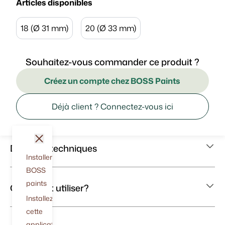
Articles disponibles
18 (Ø 31 mm)
20 (Ø 33 mm)
Souhaitez-vous commander ce produit ?
Créez un compte chez BOSS Paints
Déjà client ? Connectez-vous ici
fermer
Données techniques
Installer
BOSS
paints
Comment utiliser?
Installez
cette
application