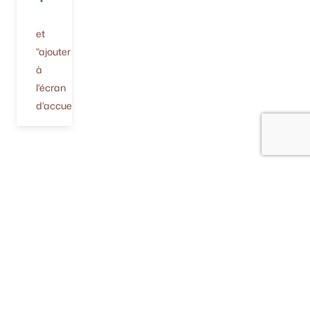
et
"ajouter
à
l'écran
d'accueil"
Peintures et accessoires
Techniques décoratives