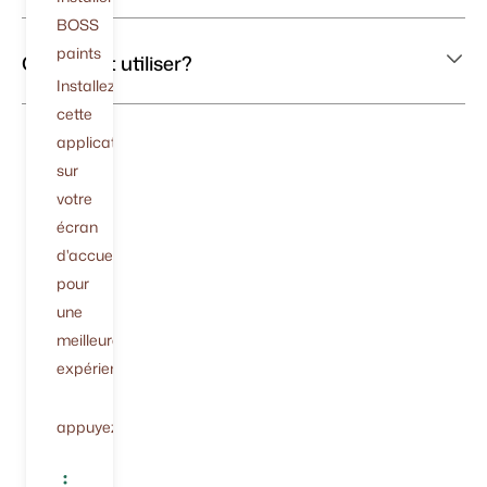
BOSS
paints
Comment utiliser?
Installez
cette
application
sur
votre
écran
d'accueil
pour
une
meilleure
expérience.
appuyez